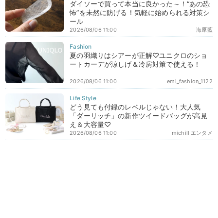
ダイソーで買って本当に良かった～！“あの恐
怖”を未然に防げる！気軽に始められる対策シ
ール
2026/08/06 11:00
海原藍
夏の羽織りはシアーが正解♡ユニクロのショ
ートカーデが涼しげ＆冷房対策で使える！
2026/08/06 11:00
emi_fashion_1122
どう見ても付録のレベルじゃない！大人気
「ダーリッチ」の新作ツイードバッグが高見
え＆大容量♡
2026/08/06 11:00
michill エンタメ