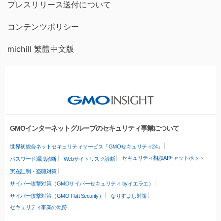
プレスリリース送付について
コンテンツポリシー
michill 繁體中文版
GMOインターネットグループのセキュリティ事業について
世界初総合ネットセキュリティサービス「GMOセキュリティ24」
セキュリティ相談AIチャットボット
パスワード漏洩診断
Webサイトリスク診断
実在証明・盗聴対策
サイバー攻撃対策（GMOサイバーセキュリティ byイエラエ）
サイバー攻撃対策（GMO Flatt Security）
なりすまし対策
セキュリティ事業の軌跡