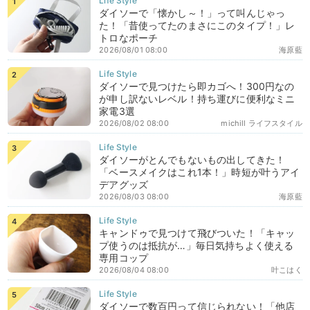
ダイソーで「懐かし～！」って叫んじゃっ
た！「昔使ってたのまさにこのタイプ！」レ
トロなポーチ
2026/08/01 08:00
海原藍
ダイソーで見つけたら即カゴへ！300円なの
が申し訳ないレベル！持ち運びに便利なミニ
家電3選
2026/08/02 08:00
michill ライフスタイル
ダイソーがとんでもないもの出してきた！
「ベースメイクはこれ1本！」時短が叶うアイ
デアグッズ
2026/08/03 08:00
海原藍
キャンドゥで見つけて飛びついた！「キャッ
プ使うのは抵抗が…」毎日気持ちよく使える
専用コップ
2026/08/04 08:00
叶こはく
ダイソーで数百円って信じられない！「他店