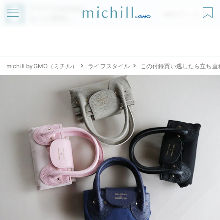
アプリでmichillが
無料ダウンロード
もっと便利に
michill byGMO（ミチル）
ライフスタイル
この付録買い逃したら立ち直