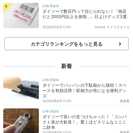
ダイソーで数百円って信じられない！「他店
だと2000円以上を覚悟…」日よけグッズ3選
2026/07/29 11:00
michill ライフスタイル
カテゴリランキングをもっと見る
新着
ダイソーでパンパンの下駄箱から脱却！スペ
ースを有効活用！収納力が倍になる便利グッ
ズ
2026/08/06 11:00
海原藍
ダイソーで良いの見つけちゃった！「コンパ
クト派が大歓喜！」驚くほどスリムなミニミ
ニ財布
2026/08/06 11:00
海原藍