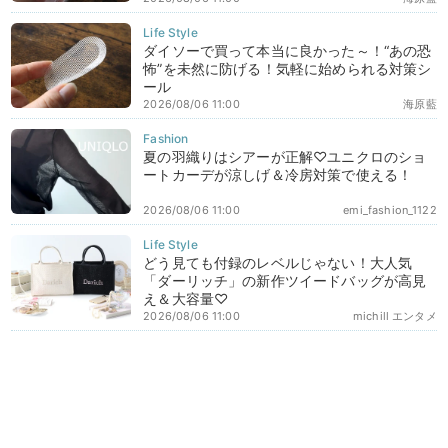
ダイソーで買って本当に良かった～！“あの恐
怖”を未然に防げる！気軽に始められる対策シ
ール
2026/08/06 11:00
海原藍
夏の羽織りはシアーが正解♡ユニクロのショ
ートカーデが涼しげ＆冷房対策で使える！
2026/08/06 11:00
emi_fashion_1122
どう見ても付録のレベルじゃない！大人気
「ダーリッチ」の新作ツイードバッグが高見
え＆大容量♡
2026/08/06 11:00
michill エンタメ