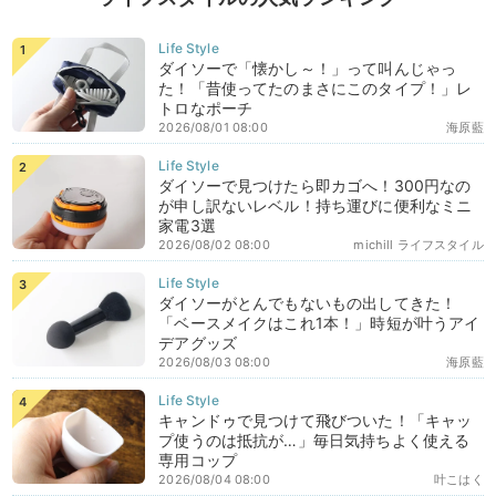
ダイソーで「懐かし～！」って叫んじゃっ
た！「昔使ってたのまさにこのタイプ！」レ
トロなポーチ
2026/08/01 08:00
海原藍
ダイソーで見つけたら即カゴへ！300円なの
が申し訳ないレベル！持ち運びに便利なミニ
家電3選
2026/08/02 08:00
michill ライフスタイル
ダイソーがとんでもないもの出してきた！
「ベースメイクはこれ1本！」時短が叶うアイ
デアグッズ
2026/08/03 08:00
海原藍
キャンドゥで見つけて飛びついた！「キャッ
プ使うのは抵抗が…」毎日気持ちよく使える
専用コップ
2026/08/04 08:00
叶こはく