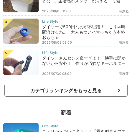
とな…」生活感がスンッ…と消えるゴミ箱
2026/08/05 11:00
海原藍
ダイソーで500円なのが不思議！「こりゃ時
間溶けるわ…」大人もついハマっちゃう本格
おもちゃ
2026/08/02 08:00
海原藍
ダイソーさんセンス良すぎよ！「勝手に開か
ないから安心！」作りが巧妙なキーホルダー
2026/07/30 08:00
海原藍
カテゴリランキングをもっと見る
新着
ニトリからついに出たよ！「置き型タイプで