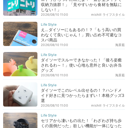
収納力抜群！」「見やすいから食材を無駄に
しない！」
2026/08/10 11:00
michill ライフスタイル
え…ダイソーにもあるの！？「もう高いの買
わなくて良いじゃん！」買い占め不可避なコ
スパ商品
2026/08/10 11:00
海原藍
ダイソーでスルーできなかった！「後ろ姿癒
されるわ～！」使い心地も意外と良いお弁当
グッズ
2026/08/10 11:00
海原藍
ダイソーでこのレベル出せるの！？ハンドメ
イド好きに見つかったらまずい！本格グッズ3
選
2026/08/10 11:00
michill ライフスタイル
セリアから凄いもの出た！「わざわざ持ち歩
くの面倒だった」欲しい機能が一体になった