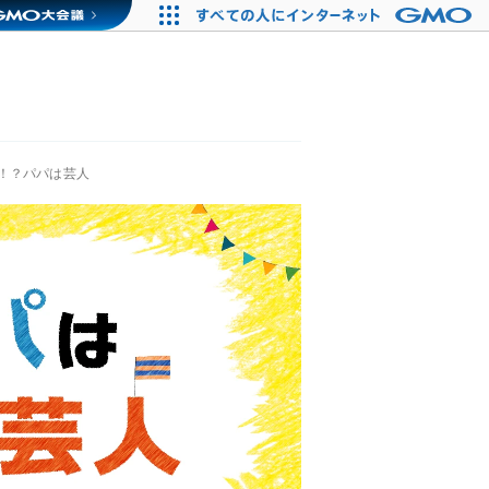
！？パパは芸人