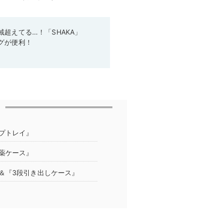
超えてる…！「SHAKA」
グが便利！
プトレイ』
薬ケース』
＆『3段引き出しケース』