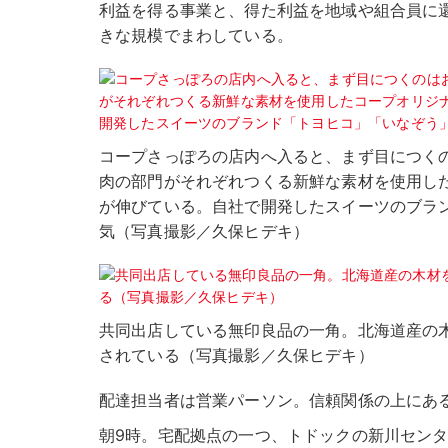
利益を得る事業と、得た利益を地域や組合員に
きな規模でまわしている。
コープさっぽろの店内へ入ると、まず目につく
肉の部門がそれぞれつくる新鮮な素材を使用し
が伸びている。自社で開発したスイーツのブラ
気（写真撮影／久保ヒデキ）
共同出店している無印良品の一角。北海道産の
されている（写真撮影／久保ヒデキ）
配達担当者は営業パーソン。信頼関係の上にあ
朝9時。宅配拠点の一つ、トドックの新川セン