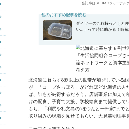
当記事はSUUMOジャーナル
他のおすすめ記事を読む
ダイソーのこれ持っとくと
い…」って時に助かる！時短
北海道に暮らす8割以上の世帯が加盟している
が、「コープさっぽろ」がどれほど北海道の人
ば、誰もが納得するだろう。店舗事業に加えて
けの配食、子育て支援、学校給食まで提供して
もち、「利尻や礼文島の“ぽつんと一軒家”まで
取り組みの現場を見せてもらい、大見英明理事
コープさっぽろとは？