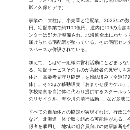
コープさっぽろ そうえん店。最近は無印良品
影／久保ヒデキ）
事業の二大柱は、小売業と宅配業。2023年の数
円、宅配事業で約1100億円。道内に109の店
ンターは51カ所整備され、北海道全土にわたっ
届けられる宅配網が整っている。その宅配セン
スペースが併設されている。
加えて、もはや一組織の営利活動にとどまらな
る。宅配サービスそのものが高齢者の見守りを
体と「高齢者見守り協定」を締結済み（全道17
体）。そのほか移動販売「おまかせ便カケル」
学校給食を自治体に代わり提供するスクールラ
のリサイクル、海や川の清掃活動……など多岐
すべての自治体との協定が実現すれば、行政に
など、北海道一体で取り組める可能性がある。
係者を雇用し、地域の組合員向けの健康診断を