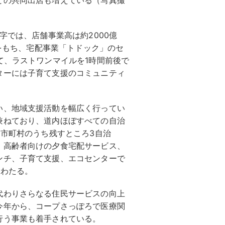
との共同出店も増えている（写真撮
字では、店舗事業高は約2000億
舗をもち、宅配事業「トドック」のセ
て、ラストワンマイルを1時間前後で
ターには子育て支援のコミュニティ
い、地域支援活動を幅広く行ってい
兼ねており、道内ほぼすべての自治
9市町村のうち残すところ3自治
、高齢者向けの夕食宅配サービス、
ンチ、子育て支援、エコセンターで
にわたる。
代わりさらなる住民サービスの向上
今年から、コープさっぽろで医療関
行う事業も着手されている。