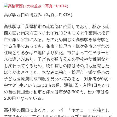
高柳駅西口の街並み（写真／PIXTA）
高柳駅は千葉県柏市の南端部に位置しており、駅から南
西方面と南東方面へそれぞれ10分も歩くと千葉県の松戸
市や鎌ケ谷市に入る。そのため同じく高柳駅を最寄駅と
する住宅であっても、柏市・松戸市・鎌ケ谷市いずれの
住民となるかは立地により変化。市によって住民サービ
スに違いがあり、子どもが通う公立の学校や幼稚園など
も変わってくるため、物件探しの際はその点も意識した
ほうがよさそうだ。ちなみに柏市・松戸市・鎌ケ谷市の
子ども医療費助成制度を見比べてみると、対象者が0歳～
中学3年生という点は3市共通。通院1回・入院1日あたり
の自己負担金は柏市と鎌ケ谷市が各300円、松戸市は各
200円となっている。
高柳駅の西口に出ると、スーパー「ヤオコー」を核とし
て100円ショップやリサイクルショップも備えたショッピ