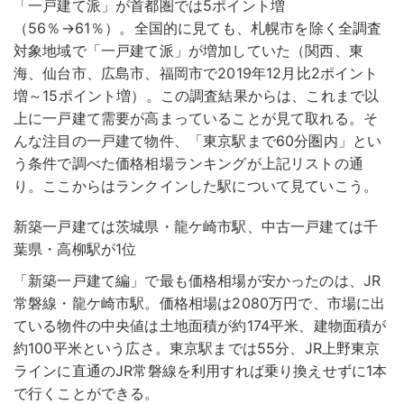
「一戸建て派」が首都圏では5ポイント増
（56％→61％）。全国的に見ても、札幌市を除く全調査
対象地域で「一戸建て派」が増加していた（関西、東
海、仙台市、広島市、福岡市で2019年12月比2ポイント
増～15ポイント増）。この調査結果からは、これまで以
上に一戸建て需要が高まっていることが見て取れる。そ
んな注目の一戸建て物件、「東京駅まで60分圏内」とい
う条件で調べた価格相場ランキングが上記リストの通
り。ここからはランクインした駅について見ていこう。
新築一戸建ては茨城県・龍ケ崎市駅、中古一戸建ては千
葉県・高柳駅が1位
「新築一戸建て編」で最も価格相場が安かったのは、JR
常磐線・龍ケ崎市駅。価格相場は2080万円で、市場に出
ている物件の中央値は土地面積が約174平米、建物面積が
約100平米という広さ。東京駅までは55分、JR上野東京
ラインに直通のJR常磐線を利用すれば乗り換えせずに1本
で行くことができる。