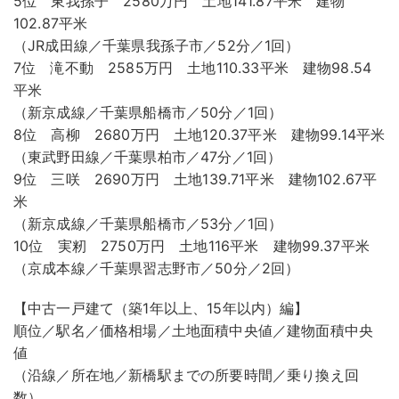
5位 東我孫子 2580万円 土地141.87平米 建物
102.87平米
（JR成田線／千葉県我孫子市／52分／1回）
7位 滝不動 2585万円 土地110.33平米 建物98.54
平米
（新京成線／千葉県船橋市／50分／1回）
8位 高柳 2680万円 土地120.37平米 建物99.14平米
（東武野田線／千葉県柏市／47分／1回）
9位 三咲 2690万円 土地139.71平米 建物102.67平
米
（新京成線／千葉県船橋市／53分／1回）
10位 実籾 2750万円 土地116平米 建物99.37平米
（京成本線／千葉県習志野市／50分／2回）
【中古一戸建て（築1年以上、15年以内）編】
順位／駅名／価格相場／土地面積中央値／建物面積中央
値
（沿線／所在地／新橋駅までの所要時間／乗り換え回
数）