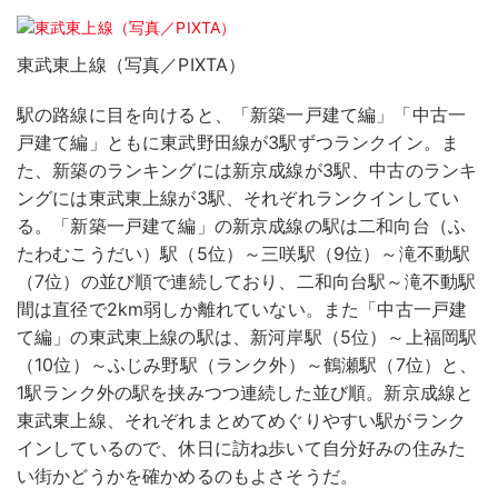
東武東上線（写真／PIXTA）
駅の路線に目を向けると、「新築一戸建て編」「中古一
戸建て編」ともに東武野田線が3駅ずつランクイン。ま
た、新築のランキングには新京成線が3駅、中古のランキ
ングには東武東上線が3駅、それぞれランクインしてい
る。「新築一戸建て編」の新京成線の駅は二和向台（ふ
たわむこうだい）駅（5位）～三咲駅（9位）～滝不動駅
（7位）の並び順で連続しており、二和向台駅～滝不動駅
間は直径で2km弱しか離れていない。また「中古一戸建
て編」の東武東上線の駅は、新河岸駅（5位）～上福岡駅
（10位）～ふじみ野駅（ランク外）～鶴瀬駅（7位）と、
1駅ランク外の駅を挟みつつ連続した並び順。新京成線と
東武東上線、それぞれまとめてめぐりやすい駅がランク
インしているので、休日に訪ね歩いて自分好みの住みた
い街かどうかを確かめるのもよさそうだ。