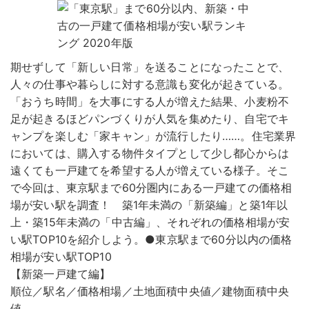
期せずして「新しい日常」を送ることになったことで、
人々の仕事や暮らしに対する意識も変化が起きている。
「おうち時間」を大事にする人が増えた結果、小麦粉不
足が起きるほどパンづくりが人気を集めたり、自宅でキ
ャンプを楽しむ「家キャン」が流行したり……。住宅業界
においては、購入する物件タイプとして少し都心からは
遠くても一戸建てを希望する人が増えている様子。そこ
で今回は、東京駅まで60分圏内にある一戸建ての価格相
場が安い駅を調査！ 築1年未満の「新築編」と築1年以
上・築15年未満の「中古編」、それぞれの価格相場が安
い駅TOP10を紹介しよう。●東京駅まで60分以内の価格
相場が安い駅TOP10
【新築一戸建て編】
順位／駅名／価格相場／土地面積中央値／建物面積中央
値