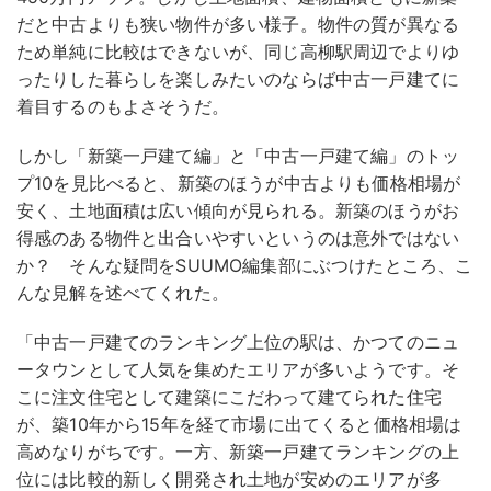
だと中古よりも狭い物件が多い様子。物件の質が異なる
ため単純に比較はできないが、同じ高柳駅周辺でよりゆ
ったりした暮らしを楽しみたいのならば中古一戸建てに
着目するのもよさそうだ。
しかし「新築一戸建て編」と「中古一戸建て編」のトッ
プ10を見比べると、新築のほうが中古よりも価格相場が
安く、土地面積は広い傾向が見られる。新築のほうがお
得感のある物件と出合いやすいというのは意外ではない
か？ そんな疑問をSUUMO編集部にぶつけたところ、こ
んな見解を述べてくれた。
「中古一戸建てのランキング上位の駅は、かつてのニュ
ータウンとして人気を集めたエリアが多いようです。そ
こに注文住宅として建築にこだわって建てられた住宅
が、築10年から15年を経て市場に出てくると価格相場は
高めなりがちです。一方、新築一戸建てランキングの上
位には比較的新しく開発され土地が安めのエリアが多