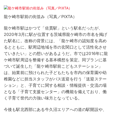
龍ケ崎市駅前の街並み（写真／PIXTA）
龍ケ崎市駅はかつて「佐貫駅」という駅名だったが、
2020年3月に駅が位置する茨城県龍ケ崎市の市名を掲げ
た駅名に。改称の背景には、「龍ケ崎市の認知度を高め
るとともに、駅周辺地域を市の玄関口として活性化させ
ていきたい」との想いがあるようだ。市では2016年に龍
ケ崎市駅周辺を整備する基本構想を策定。同プランに基
づいて誕生した「龍ケ崎市駅前こどもステーション」
は、始業前に預けられた子どもたちを市内の保育園や幼
稚園などに担当スタッフがバス送迎を行う「送迎ステー
ション」と、子育てに関する相談・情報提供・交流の場
となる「子育て支援センター」の機能を備えており、働
く子育て世代の力強い味方となっている。
今後も駅北西部にある牛久沼エリアへの道の駅開設や、