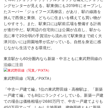
ングセンターが見える。駅東側にも2019年にオープンし
たスーパー「ジョイフーズ高柳店」があり、駅の線路を
挟んで西側と東側、どちらに住まいを構えても買い物が
しやすそう。また、駅東口には駅前広場を整備する計画
が進行中だ。駅周辺の住宅街には公園が点在し、駅から
北に車で20分弱の手賀沼から流れ出て駅東側まで続く大
津川沿いには田園地帯が広がっている。自然を身近に感
じながら生活できる環境だ。
東京駅から60分圏内なら新築・中古ともに東武野田線の
沿線に注目
東武野田線（写真／PIXTA）
「中古一戸建て編」1位の東武野田線・高柳駅は、「新築
一戸建て編」でも8位にランクインしている。新築一戸建
ての場合は価格相場が2680万円で、中古一戸建てよりも
450万円アップ。しかし土地面積、建物面積ともに新築