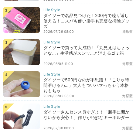
ダイソーで名品見つけた！200円で繰り返し
使える！コスパも使い勝手も完璧な掃除グッ
ズ
2026/07/29 08:00
海原藍
ダイソーで買って大成功！「丸見えはちょっ
とな…」生活感がスンッ…と消えるゴミ箱
2026/08/05 11:00
海原藍
ダイソーで500円なのが不思議！「こりゃ時
間溶けるわ…」大人もついハマっちゃう本格
おもちゃ
2026/08/02 08:00
海原藍
ダイソーさんセンス良すぎよ！「勝手に開か
ないから安心！」作りが巧妙なキーホルダー
2026/07/30 08:00
海原藍