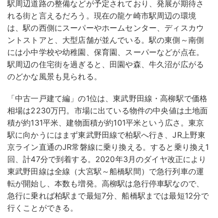
駅周辺道路の整備などが予定されており、発展が期待さ
れる街と言えるだろう。現在の龍ケ崎市駅周辺の環境
は、駅の西側にスーパーやホームセンター、ディスカウ
ントストアと、大型店舗が並んでいる。駅の東側～南側
には小中学校や幼稚園、保育園、スーパーなどが点在。
駅周辺の住宅街を過ぎると、田園や森、牛久沼が広がる
のどかな風景も見られる。
「中古一戸建て編」の1位は、東武野田線・高柳駅で価格
相場は2230万円。市場に出ている物件の中央値は土地面
積が約131平米、建物面積が約101平米という広さ。東京
駅に向かうにはまず東武野田線で柏駅へ行き、JR上野東
京ライン直通のJR常磐線に乗り換える。すると乗り換え1
回、計47分で到着する。2020年3月のダイヤ改正により
東武野田線は全線（大宮駅～船橋駅間）で急行列車の運
転が開始し、本数も増発。高柳駅は急行停車駅なので、
急行に乗れば柏駅まで最短7分、船橋駅までは最短12分で
行くことができる。