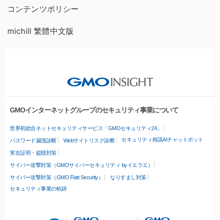
コンテンツポリシー
michill 繁體中文版
GMOインターネットグループのセキュリティ事業について
世界初総合ネットセキュリティサービス「GMOセキュリティ24」
セキュリティ相談AIチャットボット
パスワード漏洩診断
Webサイトリスク診断
実在証明・盗聴対策
サイバー攻撃対策（GMOサイバーセキュリティ byイエラエ）
サイバー攻撃対策（GMO Flatt Security）
なりすまし対策
セキュリティ事業の軌跡