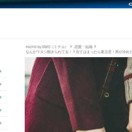
michill byGMO（ミチル）
恋愛・結婚
なんかワタシ飽きられてる！？当てはまったら要注意！男が冷め