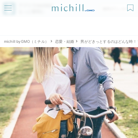
アプリでmichillが
無料ダウンロード
もっと便利に
michill byGMO（ミチル）
恋愛・結婚
男がどきっとするのはどんな時！