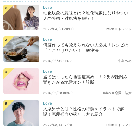
蛙化現象の意味とは？蛙化現象になりやすい
人の特徴・対処法を解説！
2022/04/30 20:00
michill トレンド
何度作っても覚えられない人必見！レシピの
「ここだけ見たい！」解決法
2019/06/06 11:00
中島めめ
当てはまったら地雷度高め...！？男が距離を
置きたがる地雷オンナ診断
2019/07/09 08:00
michill 恋愛・結婚
犬系男子とは？性格の特徴をイラストで解
説！恋愛傾向や落とし方も紹介！
2022/08/14 17:00
michill トレンド