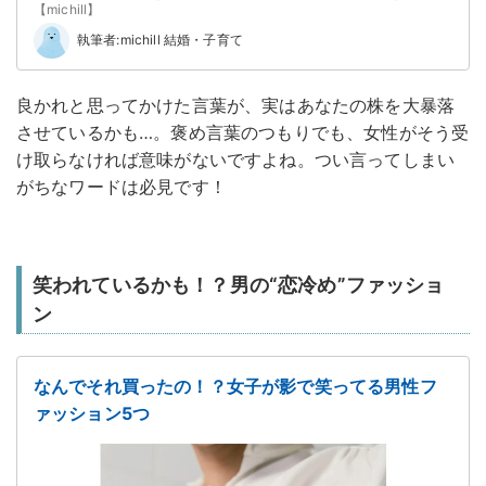
【michill】
執筆者:michill 結婚・子育て
良かれと思ってかけた言葉が、実はあなたの株を大暴落
させているかも…。褒め言葉のつもりでも、女性がそう受
け取らなければ意味がないですよね。つい言ってしまい
がちなワードは必見です！
笑われているかも！？男の“恋冷め”ファッショ
ン
なんでそれ買ったの！？女子が影で笑ってる男性フ
ァッション5つ