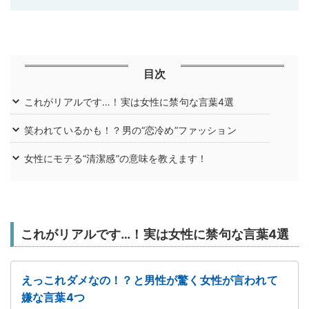
目次
これがリアルです…！実は女性に禁句な言葉4選
笑われているかも！？男の“恋冷め”ファッション
女性にモテる“清潔感”の意味を教えます！
これがリアルです…！実は女性に禁句な言葉4選
えっこれダメなの！？と男性が驚く女性が言われて
嫌な言葉4つ