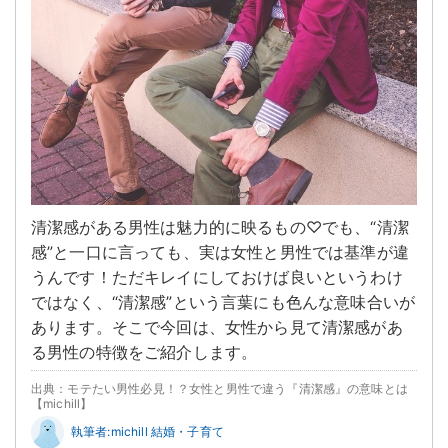
清潔感がある男性は魅力的に映るもの♡でも、“清潔
感”と一口に言っても、実は女性と男性では基準が違
うんです！ただキレイにしておけば良いというわけ
ではなく、“清潔感”という言葉にも色んな意味合いが
あります。そこで今回は、女性から見て清潔感があ
る男性の特徴をご紹介します。
出典：モテたい男性必見！？女性と男性で違う『清潔感』の意味とは
【michill】
執筆者:michill 結婚・子育て