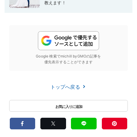
教えます！
Google 検索でmichill byGMOの記事を
優先表示することができます
トップへ戻る