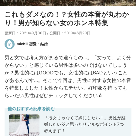
これもダメなの！？女性の本音が丸わか
り！男が知らない女のホンネ特集
更新日：2021年9月30日
/
公開日：2019年6月29日
michill 恋愛・結婚
男と女では考え方がまるで違うもの…。「女って、よく分
からない」と感じている男性は多いのではないでしょう
か？男性的にはGOODでも、女性的にはBADということ
があるんです…。そこで今回は、男性に対する女性の本音
を特集しました！女性からモテたい、好印象を持っても
らいたい男性はぜひチェックしてください☆
他のおすすめ記事を読む
「彼女じゃなくて嫁にしたい！」男性が結
婚したい♡と思ったリアルなポイント7つ
教えます！