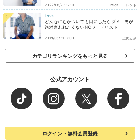
2022/08/23 17:00
michill トレンド
どんなにむかついても口にしたらダメ！男が
絶対言われたくないNGワードリスト
2019/05/31 17:00
上岡史奈
カテゴリランキングをもっと見る
公式アカウント
ログイン・無料会員登録