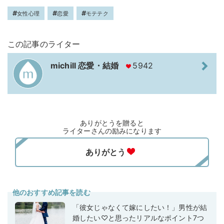
女性心理
恋愛
モテテク
この記事のライター
michill 恋愛・結婚
5942
ありがとうを贈ると
ライターさんの励みになります
他のおすすめ記事を読む
「彼女じゃなくて嫁にしたい！」男性が結
婚したい♡と思ったリアルなポイント7つ