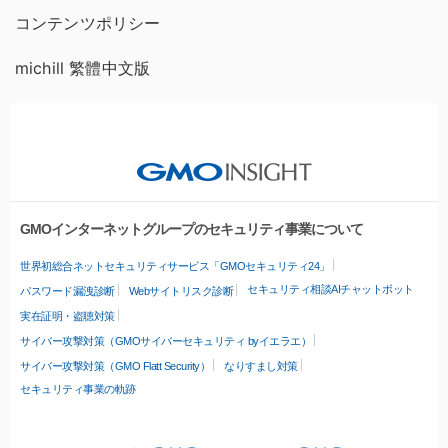
コンテンツポリシー
michill 繁體中文版
GMOインターネットグループのセキュリティ事業について
世界初総合ネットセキュリティサービス「GMOセキュリティ24」
セキュリティ相談AIチャットボット
パスワード漏洩診断
Webサイトリスク診断
実在証明・盗聴対策
サイバー攻撃対策（GMOサイバーセキュリティ byイエラエ）
サイバー攻撃対策（GMO Flatt Security）
なりすまし対策
セキュリティ事業の軌跡