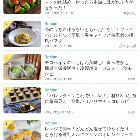
マンの肉詰め」作ったら本当にはがれようが
なかった！
2026/05/10 11:00
ゆきぼむ
今のうちに作らないともったいない！フライ
パンひとつで簡単！春キャベツと桜海老の和
風パスタ
2026/03/27 11:00
茂木奈央美
モロヘイヤのいちばん美味しい食べ方かも！
簡単で栄養満点！冷製ポタージュスープのレ
シピ
2026/07/29 11:00
sachi
「バレンタインこれでいいや！」材料3つなの
に超高見え！簡単パリパリ生チョコレシピ
2026/02/11 11:00
sachi
レンジで簡単！どんどん混ぜて冷やすだけ！
とろける練乳ミルクプリンのオレンジソース