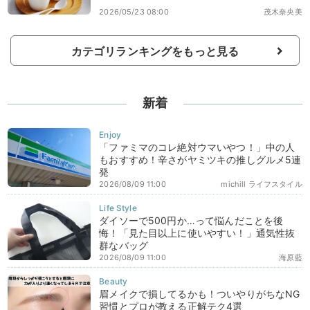
2026/05/23 08:00
茂木奈央美
カテゴリランキングをもっと見る
新着
「ファミマのコレ絶対ウマいやつ！」中の人
もおすすめ！辛さがヤミツキの推しグルメ5連
発
2026/08/09 11:00
michill ライフスタイル
ダイソーで500円か…って悩んだことを後
悔！「見た目以上に使いやすい！」通気性抜
群なバッグ
2026/08/09 11:00
海原藍
眉メイクで損してるかも！ついやりがちなNG
習慣とプロが教える正解テク4選