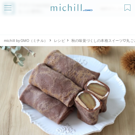
アプリでmichillが
無料ダウンロード
もっと便利に
michill byGMO（ミチル）
レシピ
秋の味覚づくしの本格スイーツ♡丸ご