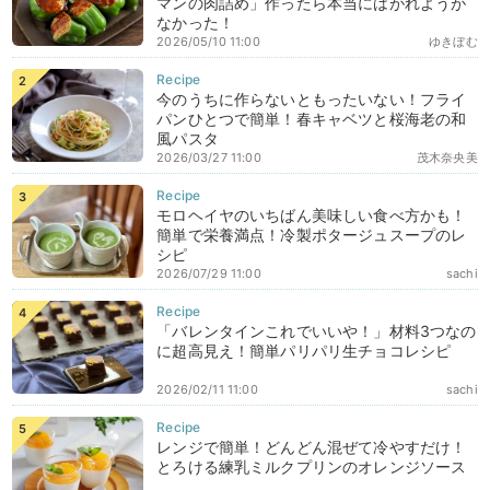
マンの肉詰め」作ったら本当にはがれようが
なかった！
2026/05/10 11:00
ゆきぼむ
今のうちに作らないともったいない！フライ
パンひとつで簡単！春キャベツと桜海老の和
風パスタ
2026/03/27 11:00
茂木奈央美
モロヘイヤのいちばん美味しい食べ方かも！
簡単で栄養満点！冷製ポタージュスープのレ
シピ
2026/07/29 11:00
sachi
「バレンタインこれでいいや！」材料3つなの
に超高見え！簡単パリパリ生チョコレシピ
2026/02/11 11:00
sachi
レンジで簡単！どんどん混ぜて冷やすだけ！
とろける練乳ミルクプリンのオレンジソース