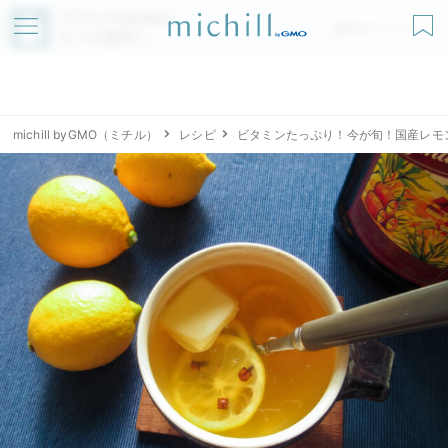
アプリでmichillが
無料ダウンロード
もっと便利に
michill byGMO（ミチル）
レシピ
ビタミンたっぷり！今が旬！国産レモ