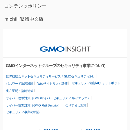
コンテンツポリシー
michill 繁體中文版
GMOインターネットグループのセキュリティ事業について
世界初総合ネットセキュリティサービス「GMOセキュリティ24」
セキュリティ相談AIチャットボット
パスワード漏洩診断
Webサイトリスク診断
実在証明・盗聴対策
サイバー攻撃対策（GMOサイバーセキュリティ byイエラエ）
サイバー攻撃対策（GMO Flatt Security）
なりすまし対策
セキュリティ事業の軌跡