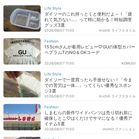
ダイソーのこれ持っとくと便利だよ～！「疲
れて気力ない…」って時に助かる！時短調理
グッズ3選
2026/08/07 11:00
michill ライフスタイル
155cmさんが着用レビュー♡GUの体型カバー
ペプラムTのNG＆OKコーデ
2026/08/07 11:00
KOMUGI
ダイソーで一度買ったら手放せない！「今ま
での苦労は一体…」ってくらい優秀なスポン
ジ3選
2026/08/07 11:00
michill ライフスタイル
しまむらの新作ワイドパンツは売り切れ前に
確保しとこ♡はくだけでサマになる！優秀ア
イテム5選
2026/08/07 11:00
michill ファッション