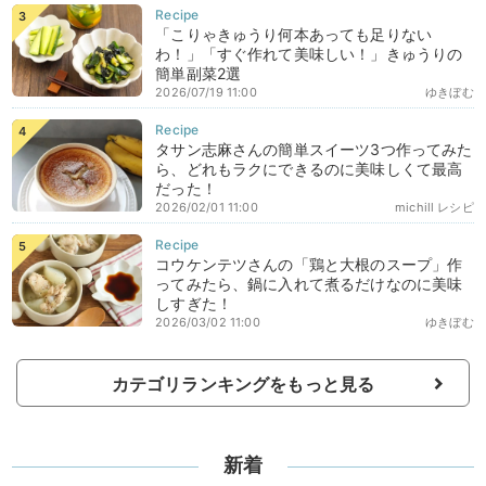
「こりゃきゅうり何本あっても足りない
わ！」「すぐ作れて美味しい！」きゅうりの
簡単副菜2選
2026/07/19 11:00
ゆきぼむ
タサン志麻さんの簡単スイーツ3つ作ってみた
ら、どれもラクにできるのに美味しくて最高
だった！
2026/02/01 11:00
michill レシピ
コウケンテツさんの「鶏と大根のスープ」作
ってみたら、鍋に入れて煮るだけなのに美味
しすぎた！
2026/03/02 11:00
ゆきぼむ
カテゴリランキングをもっと見る
新着