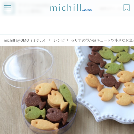
アプリでmichillが
無料ダウンロード
もっと便利に
michill byGMO（ミチル）
レシピ
セリアの型が超キュート♡小さなお魚