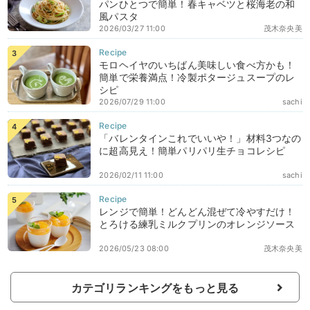
パンひとつで簡単！春キャベツと桜海老の和
風パスタ
2026/03/27 11:00
茂木奈央美
モロヘイヤのいちばん美味しい食べ方かも！
簡単で栄養満点！冷製ポタージュスープのレ
シピ
2026/07/29 11:00
sachi
「バレンタインこれでいいや！」材料3つなの
に超高見え！簡単パリパリ生チョコレシピ
2026/02/11 11:00
sachi
レンジで簡単！どんどん混ぜて冷やすだけ！
とろける練乳ミルクプリンのオレンジソース
2026/05/23 08:00
茂木奈央美
カテゴリランキングをもっと見る