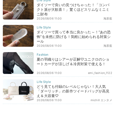
ダイソーで良いの見つけちゃった！「コンパ
クト派が大歓喜！」驚くほどスリムなミニミ
ニ財布
2026/08/06 11:00
海原藍
ダイソーで買って本当に良かった～！“あの恐
怖”を未然に防げる！気軽に始められる対策シ
ール
2026/08/06 11:00
海原藍
夏の羽織りはシアーが正解♡ユニクロのショ
ートカーデが涼しげ＆冷房対策で使える！
2026/08/06 11:00
emi_fashion_1122
どう見ても付録のレベルじゃない！大人気
「ダーリッチ」の新作ツイードバッグが高見
え＆大容量♡
2026/08/06 11:00
michill エンタメ