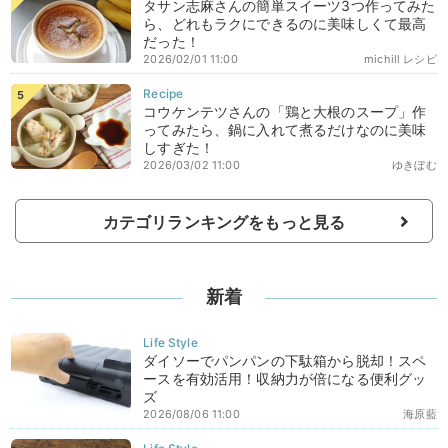
タサン志麻さんの簡単スイーツ3つ作ってみた
ら、どれもラクにできるのに美味しくて最高
だった！
2026/02/01 11:00
michill レシピ
コウケンテツさんの「鶏と大根のスープ」作
ってみたら、鍋に入れて煮るだけなのに美味
しすぎた！
2026/03/02 11:00
ゆきぼむ
カテゴリランキングをもっと見る
新着
ダイソーでパンパンの下駄箱から脱却！スペ
ースを有効活用！収納力が倍になる便利グッ
ズ
2026/08/06 11:00
海原藍