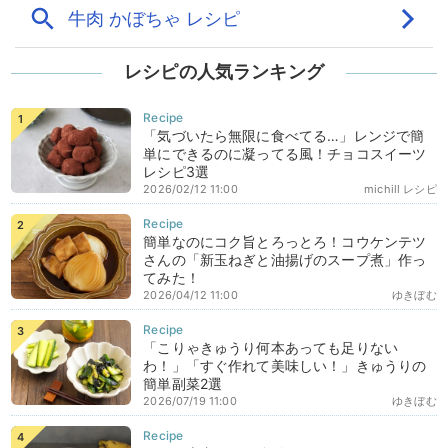
レシピの人気ランキング
「気づいたら無限に食べてる…」レンジで簡
単にできるのに凝ってる風！チョコスイーツ
レシピ3選
2026/02/12 11:00
michill レシピ
簡単なのにコク旨とろっとろ！コウケンテツ
さんの「新玉ねぎと油揚げのスープ煮」作っ
てみた！
2026/04/12 11:00
ゆきぼむ
「こりゃきゅうり何本あっても足りない
わ！」「すぐ作れて美味しい！」きゅうりの
簡単副菜2選
2026/07/19 11:00
ゆきぼむ