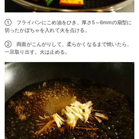
① フライパンにこめ油をひき、厚さ5～6mmの扇型に
切ったかぼちゃを入れて火を点ける。
② 両面がこんがりして、柔らかくなるまで焼いたら、
一旦取り出す。火は止める。