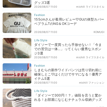
グッズ3選
2026/08/07 11:00
michill ライフスタイル
155cmさんが着用レビュー♡GUの体型カバー
ペプラムTのNG＆OKコーデ
2026/08/07 11:00
KOMUGI
ダイソーで一度買ったら手放せない！「今ま
での苦労は一体…」ってくらい優秀なスポン
ジ3選
2026/08/07 11:00
michill ライフスタイル
しまむらの新作ワイドパンツは売り切れ前に
確保しとこ♡はくだけでサマになる！優秀ア
イテム5選
2026/08/07 11:00
michill ファッション
「ダイソーで300円！？」値段を言うと驚か
れる！お部屋になじむナチュラル収納グッズ