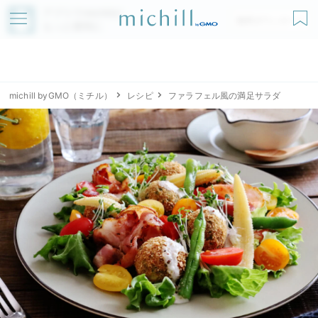
アプリでmichillが
無料ダウンロード
もっと便利に
michill byGMO（ミチル）
レシピ
ファラフェル風の満足サラダ