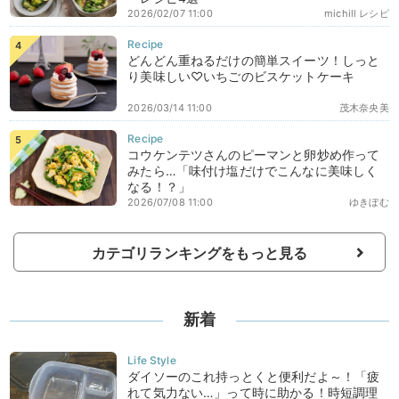
2026/02/07 11:00
michill レシピ
どんどん重ねるだけの簡単スイーツ！しっと
り美味しい♡いちごのビスケットケーキ
2026/03/14 11:00
茂木奈央美
コウケンテツさんのピーマンと卵炒め作って
みたら…「味付け塩だけでこんなに美味しく
なる！？」
2026/07/08 11:00
ゆきぼむ
カテゴリランキングをもっと見る
新着
ダイソーのこれ持っとくと便利だよ～！「疲
れて気力ない…」って時に助かる！時短調理