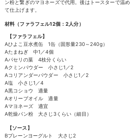
ン粉と繋ぎのマヨネーズで代用。後はトースターで温め
て仕上げます。
材料（ファラフェル12個：2人分）
【ファラフェル】
Aひよこ豆水煮缶 1缶（固形量230～240g）
Aたまねぎ 中1／4個
Aパセリの葉 4枝分くらい
Aクミンパウダー 小さじ1／2
Aコリアンダーパウダー 小さじ1／2
A塩 小さじ1／4
A黒コショウ 適量
Aオリーブオイル 適量
Aマヨネーズ 適宜
A乾燥パン粉 大さじ3くらい（細目）
【ソース】
Bプレーンヨーグルト 大さじ2