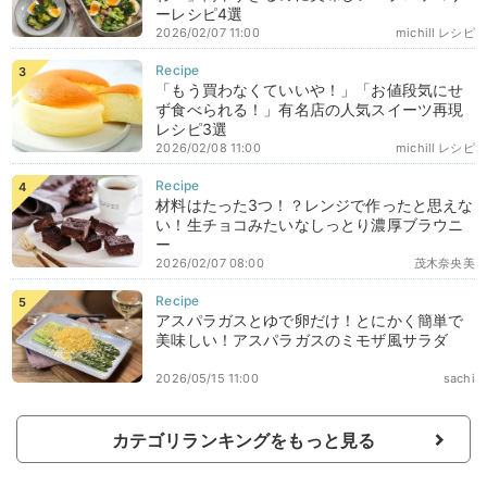
ーレシピ4選
2026/02/07 11:00
michill レシピ
「もう買わなくていいや！」「お値段気にせ
ず食べられる！」有名店の人気スイーツ再現
レシピ3選
2026/02/08 11:00
michill レシピ
材料はたった3つ！？レンジで作ったと思えな
い！生チョコみたいなしっとり濃厚ブラウニ
ー
2026/02/07 08:00
茂木奈央美
アスパラガスとゆで卵だけ！とにかく簡単で
美味しい！アスパラガスのミモザ風サラダ
2026/05/15 11:00
sachi
カテゴリランキングをもっと見る