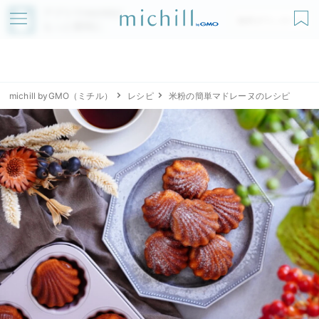
アプリでmichillが
無料ダウンロード
もっと便利に
michill byGMO（ミチル）
レシピ
米粉の簡単マドレーヌのレシピ