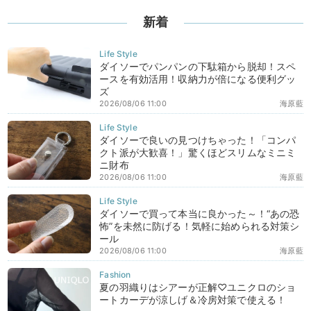
新着
ダイソーでパンパンの下駄箱から脱却！スペ
ースを有効活用！収納力が倍になる便利グッ
ズ
2026/08/06 11:00
海原藍
ダイソーで良いの見つけちゃった！「コンパ
クト派が大歓喜！」驚くほどスリムなミニミ
ニ財布
2026/08/06 11:00
海原藍
ダイソーで買って本当に良かった～！“あの恐
怖”を未然に防げる！気軽に始められる対策シ
ール
2026/08/06 11:00
海原藍
夏の羽織りはシアーが正解♡ユニクロのショ
ートカーデが涼しげ＆冷房対策で使える！