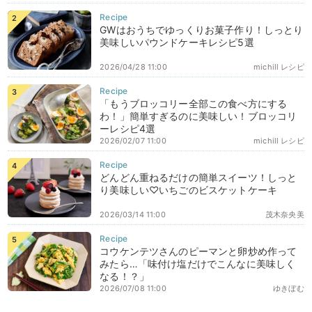
GWはおうちでゆっくりお菓子作り！しっとり
美味しいパウンドケーキレシピ5選
2026/04/28 11:00
michill レシピ
「もうブロッコリー全部この食べ方にする
わ！」簡単すぎるのに美味しい！ブロッコリ
ーレシピ4選
2026/02/07 11:00
michill レシピ
どんどん重ねるだけの簡単スイーツ！しっと
り美味しい♡いちごのビスケットケーキ
2026/03/14 11:00
茂木奈央美
コウケンテツさんのピーマンと卵炒め作って
みたら…「味付け塩だけでこんなに美味しく
なる！？」
2026/07/08 11:00
ゆきぼむ