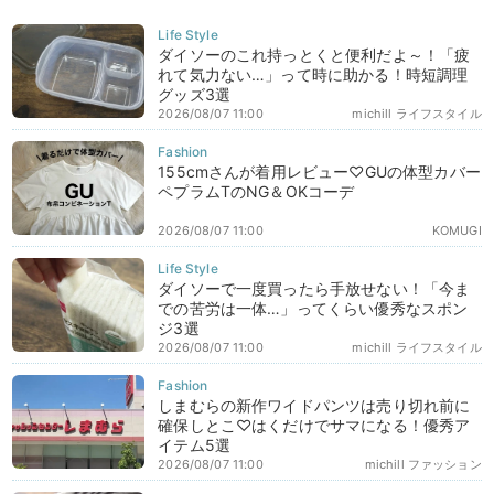
ダイソーのこれ持っとくと便利だよ～！「疲
れて気力ない…」って時に助かる！時短調理
グッズ3選
2026/08/07 11:00
michill ライフスタイル
155cmさんが着用レビュー♡GUの体型カバー
ペプラムTのNG＆OKコーデ
2026/08/07 11:00
KOMUGI
ダイソーで一度買ったら手放せない！「今ま
での苦労は一体…」ってくらい優秀なスポン
ジ3選
2026/08/07 11:00
michill ライフスタイル
しまむらの新作ワイドパンツは売り切れ前に
確保しとこ♡はくだけでサマになる！優秀ア
イテム5選
2026/08/07 11:00
michill ファッション