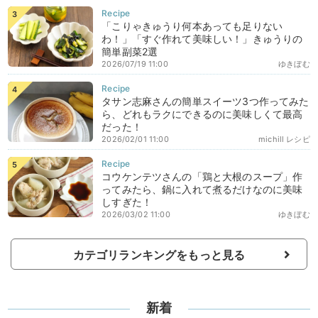
「こりゃきゅうり何本あっても足りない
わ！」「すぐ作れて美味しい！」きゅうりの
簡単副菜2選
2026/07/19 11:00
ゆきぼむ
タサン志麻さんの簡単スイーツ3つ作ってみた
ら、どれもラクにできるのに美味しくて最高
だった！
2026/02/01 11:00
michill レシピ
コウケンテツさんの「鶏と大根のスープ」作
ってみたら、鍋に入れて煮るだけなのに美味
しすぎた！
2026/03/02 11:00
ゆきぼむ
カテゴリランキングをもっと見る
新着