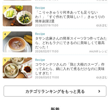
「こりゃきゅうり何本あっても足りない
わ！」「すぐ作れて美味しい！」きゅうりの
簡単副菜2選
2026/07/19 11:00
ゆきぼむ
タサン志麻さんの簡単スイーツ3つ作ってみた
ら、どれもラクにできるのに美味しくて最高
だった！
2026/02/01 11:00
michill レシピ
コウケンテツさんの「鶏と大根のスープ」作
ってみたら、鍋に入れて煮るだけなのに美味
しすぎた！
2026/03/02 11:00
ゆきぼむ
カテゴリランキングをもっと見る
新着