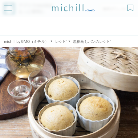
アプリでmichillが
無料ダウンロード
もっと便利に
michill byGMO（ミチル）
レシピ
黒糖蒸しパンのレシピ