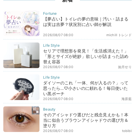
【夢占い】トイレの夢の意味｜汚い・詰まる
は実は吉夢？状況別に占い師が解説
2026/08/07 08:00
michill トレンド
セリアで理想形を発見！「生活感消えた！」
「形とサイズが絶妙」欲しいが詰まった詰め
替え容器
2026/08/07 08:00
如月せり
ダイソーのこれ「一体、何が入るの？」って
思ったら…♡小さいのに頼れる！毎日使いた
い黒ポーチ
2026/08/07 08:00
海原藍
そのアイシャドウ選びだと残念見えかも！本
当に似合うブラウンアイシャドウの選び方＆
塗り方
2026/08/07 08:00
tobibi