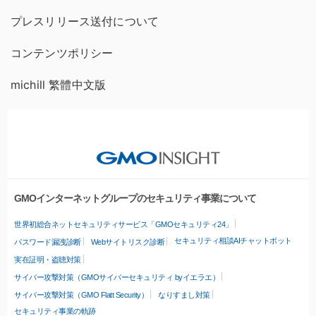
プレスリリース送付について
コンテンツポリシー
michill 繁體中文版
GMOインターネットグループのセキュリティ事業について
世界初総合ネットセキュリティサービス「GMOセキュリティ24」
セキュリティ相談AIチャットボット
パスワード漏洩診断
Webサイトリスク診断
実在証明・盗聴対策
サイバー攻撃対策（GMOサイバーセキュリティ byイエラエ）
サイバー攻撃対策（GMO Flatt Security）
なりすまし対策
セキュリティ事業の軌跡