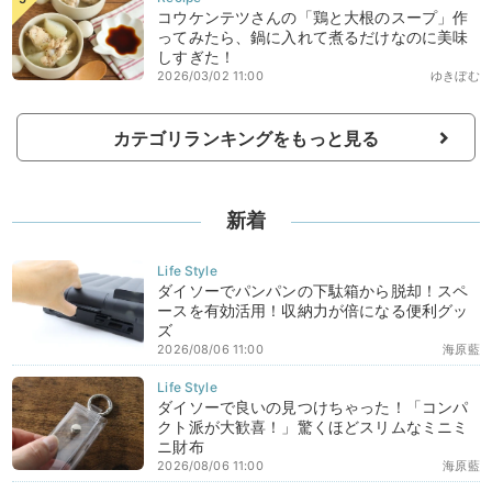
コウケンテツさんの「鶏と大根のスープ」作
ってみたら、鍋に入れて煮るだけなのに美味
しすぎた！
2026/03/02 11:00
ゆきぼむ
カテゴリランキングをもっと見る
新着
ダイソーでパンパンの下駄箱から脱却！スペ
ースを有効活用！収納力が倍になる便利グッ
ズ
2026/08/06 11:00
海原藍
ダイソーで良いの見つけちゃった！「コンパ
クト派が大歓喜！」驚くほどスリムなミニミ
ニ財布
2026/08/06 11:00
海原藍