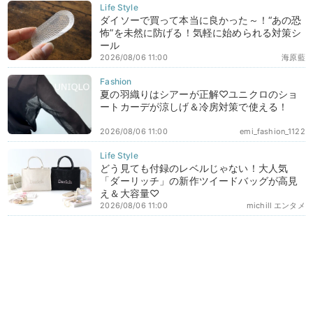
ダイソーで買って本当に良かった～！“あの恐
怖”を未然に防げる！気軽に始められる対策シ
ール
2026/08/06 11:00
海原藍
夏の羽織りはシアーが正解♡ユニクロのショ
ートカーデが涼しげ＆冷房対策で使える！
2026/08/06 11:00
emi_fashion_1122
どう見ても付録のレベルじゃない！大人気
「ダーリッチ」の新作ツイードバッグが高見
え＆大容量♡
2026/08/06 11:00
michill エンタメ