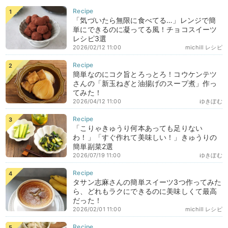
「気づいたら無限に食べてる…」レンジで簡
単にできるのに凝ってる風！チョコスイーツ
レシピ3選
2026/02/12 11:00
michill レシピ
簡単なのにコク旨とろっとろ！コウケンテツ
さんの「新玉ねぎと油揚げのスープ煮」作っ
てみた！
2026/04/12 11:00
ゆきぼむ
「こりゃきゅうり何本あっても足りない
わ！」「すぐ作れて美味しい！」きゅうりの
簡単副菜2選
2026/07/19 11:00
ゆきぼむ
タサン志麻さんの簡単スイーツ3つ作ってみた
ら、どれもラクにできるのに美味しくて最高
だった！
2026/02/01 11:00
michill レシピ