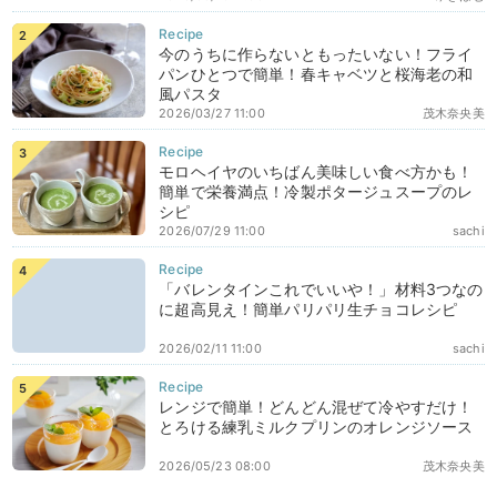
今のうちに作らないともったいない！フライ
パンひとつで簡単！春キャベツと桜海老の和
風パスタ
2026/03/27 11:00
茂木奈央美
モロヘイヤのいちばん美味しい食べ方かも！
簡単で栄養満点！冷製ポタージュスープのレ
シピ
2026/07/29 11:00
sachi
「バレンタインこれでいいや！」材料3つなの
に超高見え！簡単パリパリ生チョコレシピ
2026/02/11 11:00
sachi
レンジで簡単！どんどん混ぜて冷やすだけ！
とろける練乳ミルクプリンのオレンジソース
2026/05/23 08:00
茂木奈央美