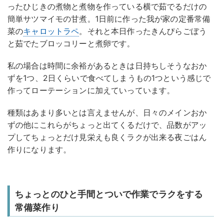
ったひじきの煮物と煮物を作っている横で茹でるだけの
簡単サツマイモの甘煮。1日前に作った我が家の定番常備
菜の
キャロットラペ
。それと本日作ったきんぴらごぼう
と茹でたブロッコリーと煮卵です。
私の場合は時間に余裕があるときは日持ちしそうなおか
ずを1つ、2日くらいで食べてしまうもの1つという感じで
作ってローテーションに加えていっています。
種類はあまり多いとは言えませんが、日々のメインおか
ずの他にこれらがちょっと出てくるだけで、品数がアッ
プしてちょっとだけ見栄えも良くラクが出来る夜ごはん
作りになります。
ちょっとのひと手間とついで作業でラクをする
常備菜作り