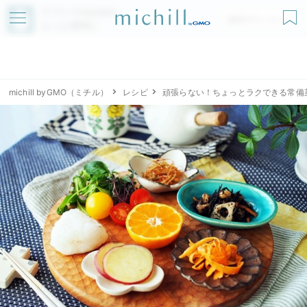
アプリでmichillが
無料ダウンロード
もっと便利に
michill byGMO（ミチル）
レシピ
頑張らない！ちょっとラクできる常備