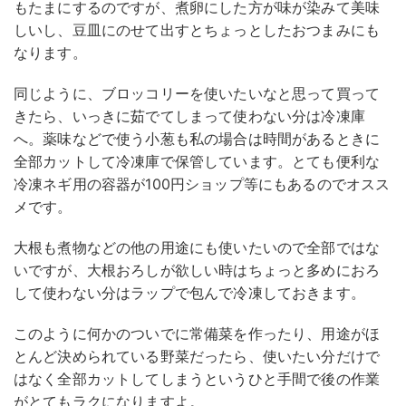
もたまにするのですが、煮卵にした方が味が染みて美味
しいし、豆皿にのせて出すとちょっとしたおつまみにも
なります。
同じように、ブロッコリーを使いたいなと思って買って
きたら、いっきに茹でてしまって使わない分は冷凍庫
へ。薬味などで使う小葱も私の場合は時間があるときに
全部カットして冷凍庫で保管しています。とても便利な
冷凍ネギ用の容器が100円ショップ等にもあるのでオスス
メです。
大根も煮物などの他の用途にも使いたいので全部ではな
いですが、大根おろしが欲しい時はちょっと多めにおろ
して使わない分はラップで包んで冷凍しておきます。
このように何かのついでに常備菜を作ったり、用途がほ
とんど決められている野菜だったら、使いたい分だけで
はなく全部カットしてしまうというひと手間で後の作業
がとてもラクになりますよ。