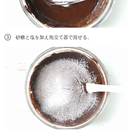
➂ 砂糖と塩を加え泡立て器で混ぜる。