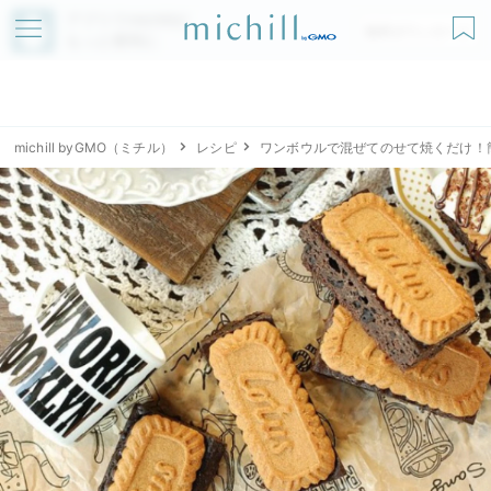
アプリでmichillが
無料ダウンロード
もっと便利に
michill byGMO（ミチル）
レシピ
ワンボウルで混ぜてのせて焼くだけ！