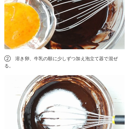
② 溶き卵、牛乳の順に少しずつ加え泡立て器で混ぜ
る。