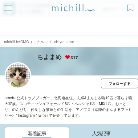
アプリでmichillが
無料ダウンロード
もっと便利に
michill byGMO（ミチル）
chiyomame
ちよまめ
317
フォローする
ameba公式トップブロガー。北海道在住、夫婦&まんまる猫10匹で暮らす猫
大家族。スコティッシュフォールド8匹・ペルシャ1匹・MIX1匹。おっと
り、のんびり、仲良しな猫達との生活を、アメブロ《窓際のまんまるファミ
リー》/ Instagram /Twitter で紹介しています。
新着記事
人気記事