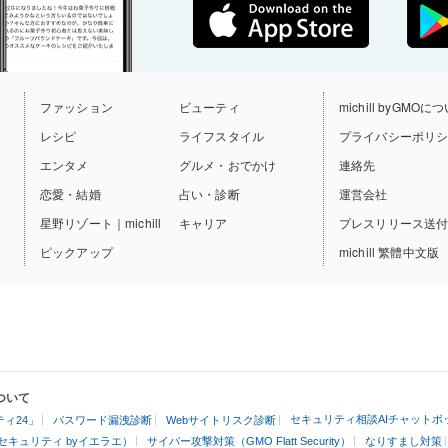
ファッション
ビューティ
michill byGMOに
レシピ
ライフスタイル
プライバシーポリ
エンタメ
グルメ・おでかけ
連絡先
恋愛・結婚
占い・診断
運営会社
星野リゾート｜michill
キャリア
プレスリリース送
ピックアップ
michill 繁體中文版
ついて
セキュリティ相談AIチャットボ
ィ24」
パスワード漏洩診断
Webサイトリスク診断
セキュリティ byイエラエ）
サイバー攻撃対策（GMO Flatt Security）
なりすまし対策