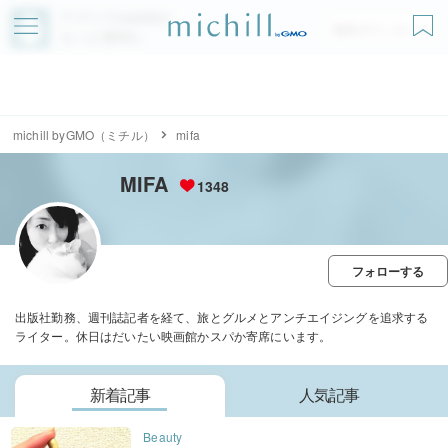
アプリでmichillが
無料ダウンロード
もっと便利に
michill byGMO（ミチル）
mifa
MIFA
1348
フォローする
出版社勤務、週刊誌記者を経て、旅とグルメとアンチエイジングを追求する
ライター。休日はだいたい映画館かスパか寄席にいます。
新着記事
人気記事