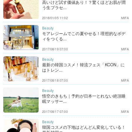
高いけど試す価値あり！？驚くほどお肌が潤
う生プラセ...
2018/01/05 11:02
MIFA
モアレジームでこの夏やせる！理想的なボデ
ィをつくる...
2017/08/19 07:00
MIFA
最新の韓国コスメ！韓流フェス「KCON」に
はトレン...
2017/08/18 07:00
MIFA
悟空のきもち｜予約が日本一とれない絶頂睡
眠マッサー...
2017/08/17 07:00
MIFA
韓国コスメの下地はどんどん変化している！