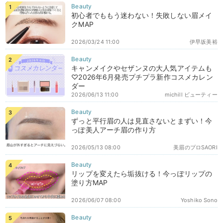
初心者でももう迷わない！失敗しない眉メイ
クMAP
2026/03/24 11:00
伊早坂美裕
キャンメイクやセザンヌの大人気アイテムも
♡2026年6月発売プチプラ新作コスメカレン
ダー
2026/06/13 11:00
michill ビューティー
ずっと平行眉の人は見直さないとまずい！今
っぽ美人アーチ眉の作り方
2026/05/13 08:00
美眉のプロSAORI
リップを変えたら垢抜ける！今っぽリップの
塗り方MAP
2026/06/07 08:00
Yoshiko Sono