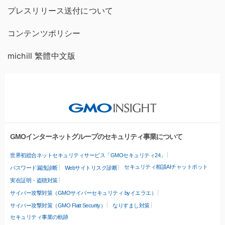
プレスリリース送付について
コンテンツポリシー
michill 繁體中文版
GMOインターネットグループのセキュリティ事業について
世界初総合ネットセキュリティサービス「GMOセキュリティ24」
セキュリティ相談AIチャットボット
パスワード漏洩診断
Webサイトリスク診断
実在証明・盗聴対策
サイバー攻撃対策（GMOサイバーセキュリティ byイエラエ）
サイバー攻撃対策（GMO Flatt Security）
なりすまし対策
セキュリティ事業の軌跡