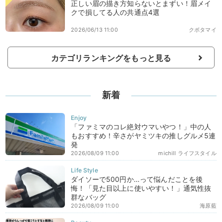
正しい眉の描き方知らないとまずい！眉メイ
クで損してる人の共通点4選
2026/06/13 11:00
クボタマイ
カテゴリランキングをもっと見る
新着
「ファミマのコレ絶対ウマいやつ！」中の人
もおすすめ！辛さがヤミツキの推しグルメ5連
発
2026/08/09 11:00
michill ライフスタイル
ダイソーで500円か…って悩んだことを後
悔！「見た目以上に使いやすい！」通気性抜
群なバッグ
2026/08/09 11:00
海原藍