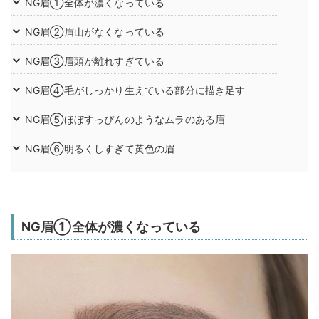
NG眉①全体が濃くなっている
NG眉②眉山がなくなっている
NG眉③眉頭が離れすぎている
NG眉④毛がしっかり生えている部分に描き足す
NG眉⑤ほぼすっぴんのようなムラのある眉
NG眉⑥明るくしすぎて黄色の眉
NG眉①全体が濃くなっている