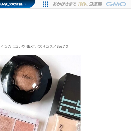
うなのはコレ♡NEXTバズりコスメBest10