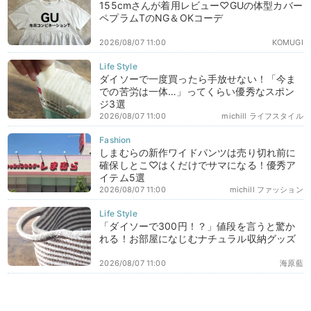
155cmさんが着用レビュー♡GUの体型カバー
ペプラムTのNG＆OKコーデ
2026/08/07 11:00
KOMUGI
ダイソーで一度買ったら手放せない！「今ま
での苦労は一体…」ってくらい優秀なスポン
ジ3選
2026/08/07 11:00
michill ライフスタイル
しまむらの新作ワイドパンツは売り切れ前に
確保しとこ♡はくだけでサマになる！優秀ア
イテム5選
2026/08/07 11:00
michill ファッション
「ダイソーで300円！？」値段を言うと驚か
れる！お部屋になじむナチュラル収納グッズ
2026/08/07 11:00
海原藍