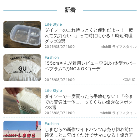
新着
ダイソーのこれ持っとくと便利だよ～！「疲
れて気力ない…」って時に助かる！時短調理
グッズ3選
2026/08/07 11:00
michill ライフスタイル
155cmさんが着用レビュー♡GUの体型カバー
ペプラムTのNG＆OKコーデ
2026/08/07 11:00
KOMUGI
ダイソーで一度買ったら手放せない！「今ま
での苦労は一体…」ってくらい優秀なスポン
ジ3選
2026/08/07 11:00
michill ライフスタイル
しまむらの新作ワイドパンツは売り切れ前に
確保しとこ♡はくだけでサマになる！優秀ア