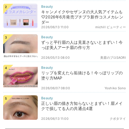
キャンメイクやセザンヌの大人気アイテムも
♡2026年6月発売プチプラ新作コスメカレン
ダー
2026/06/13 11:00
michill ビューティー
ずっと平行眉の人は見直さないとまずい！今
っぽ美人アーチ眉の作り方
2026/05/13 08:00
美眉のプロSAORI
リップを変えたら垢抜ける！今っぽリップの
塗り方MAP
2026/06/07 08:00
Yoshiko Sono
正しい眉の描き方知らないとまずい！眉メイ
クで損してる人の共通点4選
2026/06/13 11:00
クボタマイ