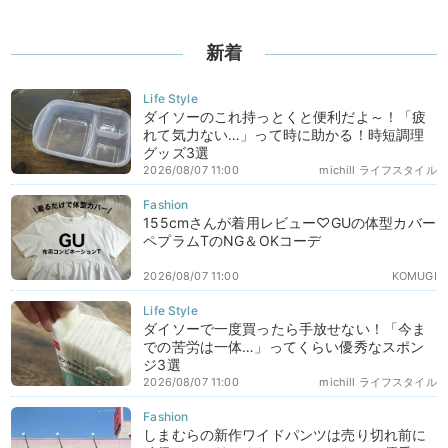
新着
ダイソーのこれ持っとくと便利だよ～！「疲
れて気力ない…」って時に助かる！時短調理
グッズ3選
2026/08/07 11:00
michill ライフスタイル
155cmさんが着用レビュー♡GUの体型カバー
ペプラムTのNG＆OKコーデ
2026/08/07 11:00
KOMUGI
ダイソーで一度買ったら手放せない！「今ま
での苦労は一体…」ってくらい優秀なスポン
ジ3選
2026/08/07 11:00
michill ライフスタイル
しまむらの新作ワイドパンツは売り切れ前に