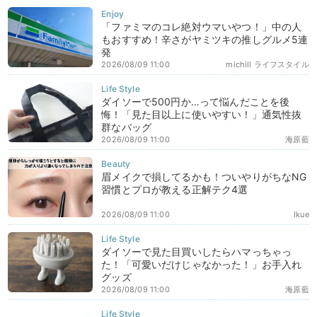
「ファミマのコレ絶対ウマいやつ！」中の人
もおすすめ！辛さがヤミツキの推しグルメ5連
発
2026/08/09 11:00
michill ライフスタイル
ダイソーで500円か…って悩んだことを後
悔！「見た目以上に使いやすい！」通気性抜
群なバッグ
2026/08/09 11:00
海原藍
眉メイクで損してるかも！ついやりがちなNG
習慣とプロが教える正解テク4選
2026/08/09 11:00
Ikue
ダイソーで見た目買いしたらハマっちゃっ
た！「可愛いだけじゃなかった！」お手入れ
グッズ
2026/08/09 11:00
海原藍