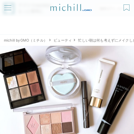
アプリでmichillが
無料ダウンロード
もっと便利に
michill byGMO（ミチル）
ビューティ
忙しい朝は何も考えずにメイクし