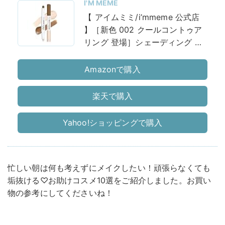
I'M MEME
【 アイムミミ/i’mmeme 公式店
】［新色 002 クールコントゥア
リング 登場］シェーディング ノ
ーズシャドウ 韓国
コスメ
マルチ
スティック ハイライト 小顔メイ
Amazonで購入
ク コントゥアペン アイムマルチ
スティックデュアル (001 コント
楽天で購入
ゥアリング)
Yahoo!ショッピングで購入
忙しい朝は何も考えずにメイクしたい！頑張らなくても
垢抜ける♡お助けコスメ10選をご紹介しました。お買い
物の参考にしてくださいね！