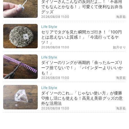
ダイソーさんこんなの反則だよ…！「不器用
でもなんとかなる！」可愛くて便利なお弁当
グッズ
2026/08/08 11:00
海原藍
セリアでタグを見た瞬間カゴ行き！「100円
とは思えない上質感！」「今流行ってるヤ
ツ！」
2026/08/08 11:00
如月せり
ダイソーのリングが画期的「余ったルーズリ
ーフ捨てないで！」「バインダーよりいいか
も！」
2026/08/08 11:00
海原藍
ダイソーのこれ…「じゃない使い方」が優勝
♡推し活にも使える！高見え美容グッズの意
外な活用法
2026/08/08 11:00
海原藍