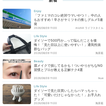
新着
「ファミマのコレ絶対ウマいやつ！」中の人
もおすすめ！辛さがヤミツキの推しグルメ5連
発
2026/08/09 11:00
michill ライフスタイル
ダイソーで500円か…って悩んだことを後
悔！「見た目以上に使いやすい！」通気性抜
群なバッグ
2026/08/09 11:00
海原藍
眉メイクで損してるかも！ついやりがちなNG
習慣とプロが教える正解テク4選
2026/08/09 11:00
Ikue
ダイソーで見た目買いしたらハマっちゃっ
た！「可愛いだけじゃなかった！」お手入れ
グッズ
2026/08/09 11:00
海原藍