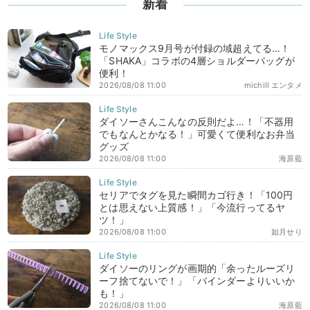
新着
モノマックス9月号が付録の域超えてる…！
「SHAKA」コラボの4層ショルダーバッグが
便利！
2026/08/08 11:00
michill エンタメ
ダイソーさんこんなの反則だよ…！「不器用
でもなんとかなる！」可愛くて便利なお弁当
グッズ
2026/08/08 11:00
海原藍
セリアでタグを見た瞬間カゴ行き！「100円
とは思えない上質感！」「今流行ってるヤ
ツ！」
2026/08/08 11:00
如月せり
ダイソーのリングが画期的「余ったルーズリ
ーフ捨てないで！」「バインダーよりいいか
も！」
2026/08/08 11:00
海原藍