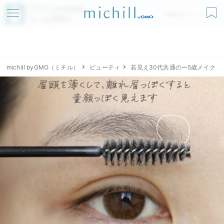
アプリでmichillが
無料ダウンロード
もっと便利に
michill byGMO（ミチル）
ビューティ
若見え30代共通のー5歳メイク