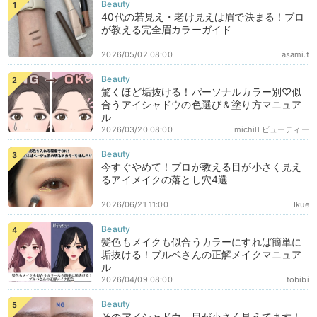
40代の若見え・老け見えは眉で決まる！プロ
が教える完全眉カラーガイド
2026/05/02 08:00
asami.t
驚くほど垢抜ける！パーソナルカラー別♡似
合うアイシャドウの色選び＆塗り方マニュア
ル
2026/03/20 08:00
michill ビューティー
今すぐやめて！プロが教える目が小さく見え
るアイメイクの落とし穴4選
2026/06/21 11:00
Ikue
髪色もメイクも似合うカラーにすれば簡単に
垢抜ける！ブルベさんの正解メイクマニュア
ル
2026/04/09 08:00
tobibi
そのアイシャドウ、目が小さく見えてます！