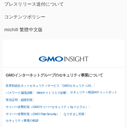
プレスリリース送付について
コンテンツポリシー
michill 繁體中文版
GMOインターネットグループのセキュリティ事業について
世界初総合ネットセキュリティサービス「GMOセキュリティ24」
セキュリティ相談AIチャットボット
パスワード漏洩診断
Webサイトリスク診断
実在証明・盗聴対策
サイバー攻撃対策（GMOサイバーセキュリティ byイエラエ）
サイバー攻撃対策（GMO Flatt Security）
なりすまし対策
セキュリティ事業の軌跡