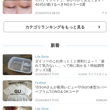
40代が避けるべきNGカラー3選
2026/07/04 08:00
アヤ
カテゴリランキングをもっと見る
新着
ダイソーのこれ持っとくと便利だよ～！「疲
れて気力ない…」って時に助かる！時短調理
グッズ3選
2026/08/07 11:00
michill ライフスタイル
155cmさんが着用レビュー♡GUの体型カバー
ペプラムTのNG＆OKコーデ
2026/08/07 11:00
KOMUGI