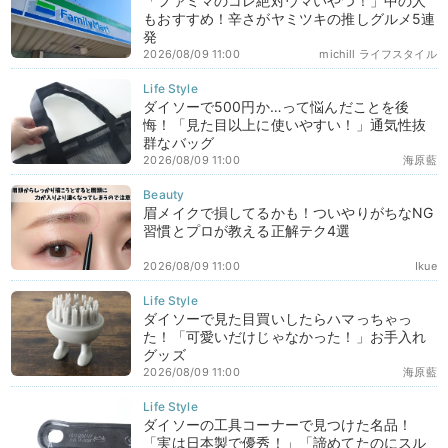
「ファミマのコレ絶対ウマいやつ！」中の人
もおすすめ！辛さがヤミツキの推しグルメ5連
発
2026/08/09 11:00
michill ライフスタイル
ダイソーで500円か…って悩んだことを後
悔！「見た目以上に使いやすい！」通気性抜
群なバッグ
2026/08/09 11:00
海原藍
眉メイクで損してるかも！ついやりがちなNG
習慣とプロが教える正解テク4選
2026/08/09 11:00
Ikue
ダイソーで見た目買いしたらハマっちゃっ
た！「可愛いだけじゃなかった！」お手入れ
グッズ
2026/08/09 11:00
海原藍
ダイソーの工具コーナーで見つけた名品！
「実は日本製で優秀！」「諦めてたのにスル