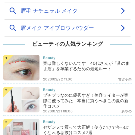
ビューティの人気ランキング
実は難しくないんです！40代さんが「昔のま
ま眉」を卒業するための最短ルート
2026/03/22 11:00
古賀令奈
プチプラなのに優秀すぎ！美容ライターが実
際に使ってみた！本当に買うべきこの夏の新
作コスメ
2026/07/21 08:00
あやの
セザンヌで買って大正解！使うだけで今っぽ
くなれる垢抜けコスメ7選