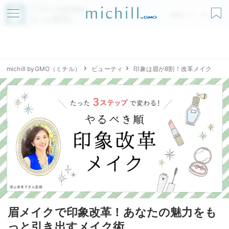
アプリでmichillが
無料ダウンロード
もっと便利に
michill byGMO（ミチル）
ビューティ
印象は眉が8割！改革メイク
眉メイクで印象改革！あなたの魅力をも
っと引き出すメイク術