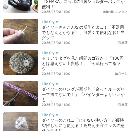
「SHAKA」コラボの4層ショルダーバッグが
便利！
2026/08/08 11:00
michill エンタメ
ダイソーさんこんなの反則だよ…！「不器用
でもなんとかなる！」可愛くて便利なお弁当
グッズ
2026/08/08 11:00
海原藍
セリアでタグを見た瞬間カゴ行き！「100円
とは思えない上質感！」「今流行ってるヤ
ツ！」
2026/08/08 11:00
如月せり
ダイソーのリングが画期的「余ったルーズリ
ーフ捨てないで！」「バインダーよりいいか
も！」
2026/08/08 11:00
海原藍
ダイソーのこれ…「じゃない使い方」が優勝
♡推し活にも使える！高見え美容グッズの意
外な活用法