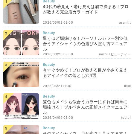
40代の若見え・老け見えは眉で決まる！プロ
が教える完全眉カラーガイド
2026/05/02 08:00
asami.t
驚くほど垢抜ける！パーソナルカラー別♡似
合うアイシャドウの色選び＆塗り方マニュア
ル
2026/03/20 08:00
michill ビューティー
今すぐやめて！プロが教える目が小さく見え
るアイメイクの落とし穴4選
2026/06/21 11:00
Ikue
髪色もメイクも似合うカラーにすれば簡単に
垢抜ける！ブルベさんの正解メイクマニュア
ル
2026/04/09 08:00
tobibi
そのアイシャドウ、目が小さく見えてます！