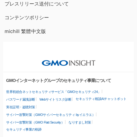
プレスリリース送付について
コンテンツポリシー
michill 繁體中文版
GMOインターネットグループのセキュリティ事業について
世界初総合ネットセキュリティサービス「GMOセキュリティ24」
セキュリティ相談AIチャットボット
パスワード漏洩診断
Webサイトリスク診断
実在証明・盗聴対策
サイバー攻撃対策（GMOサイバーセキュリティ byイエラエ）
サイバー攻撃対策（GMO Flatt Security）
なりすまし対策
セキュリティ事業の軌跡