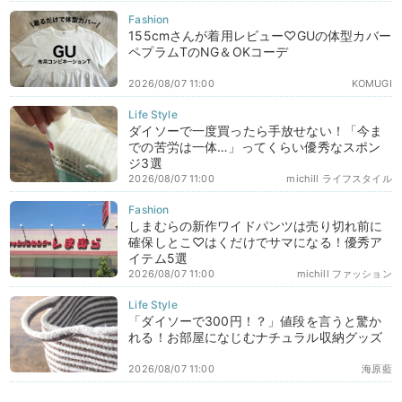
155cmさんが着用レビュー♡GUの体型カバー
ペプラムTのNG＆OKコーデ
2026/08/07 11:00
KOMUGI
ダイソーで一度買ったら手放せない！「今ま
での苦労は一体…」ってくらい優秀なスポン
ジ3選
2026/08/07 11:00
michill ライフスタイル
しまむらの新作ワイドパンツは売り切れ前に
確保しとこ♡はくだけでサマになる！優秀ア
イテム5選
2026/08/07 11:00
michill ファッション
「ダイソーで300円！？」値段を言うと驚か
れる！お部屋になじむナチュラル収納グッズ
2026/08/07 11:00
海原藍