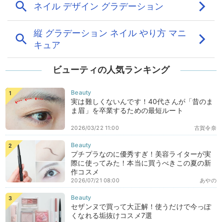
ビューティの人気ランキング
実は難しくないんです！40代さんが「昔のま
ま眉」を卒業するための最短ルート
2026/03/22 11:00
古賀令奈
プチプラなのに優秀すぎ！美容ライターが実
際に使ってみた！本当に買うべきこの夏の新
作コスメ
2026/07/21 08:00
あやの
セザンヌで買って大正解！使うだけで今っぽ
くなれる垢抜けコスメ7選