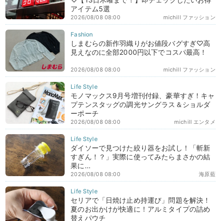
アイテム5選
2026/08/08 08:00
michill ファッション
しまむらの新作羽織りがお値段バグすぎ♡高
見えなのに全部2000円以下でコスパ最高！
2026/08/08 08:00
michill ファッション
モノマックス9月号増刊付録、豪華すぎ！キャ
プテンスタッグの調光サングラス＆ショルダ
ーポーチ
2026/08/08 08:00
michill エンタメ
ダイソーで見つけた絞り器をお試し！「斬新
すぎん！？」実際に使ってみたらまさかの結
果に…
2026/08/08 08:00
海原藍
セリアで「日焼け止め持運び」問題を解決！
夏のお出かけが快適に！アルミタイプの詰め
替えパウチ