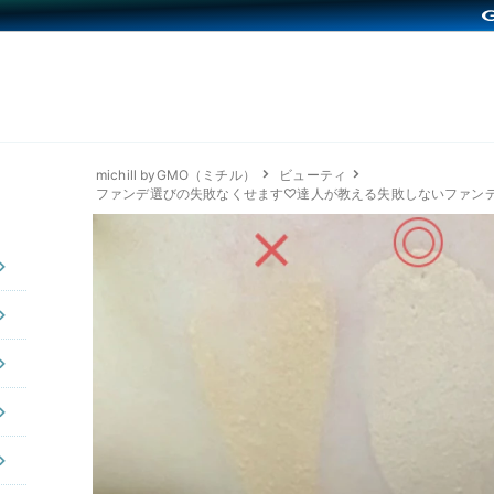
michill byGMO（ミチル）
ビューティ
ファンデ選びの失敗なくせます♡達人が教える失敗しないファン