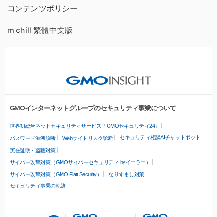
コンテンツポリシー
michill 繁體中文版
GMOインターネットグループのセキュリティ事業について
世界初総合ネットセキュリティサービス「GMOセキュリティ24」
セキュリティ相談AIチャットボット
パスワード漏洩診断
Webサイトリスク診断
実在証明・盗聴対策
サイバー攻撃対策（GMOサイバーセキュリティ byイエラエ）
サイバー攻撃対策（GMO Flatt Security）
なりすまし対策
セキュリティ事業の軌跡