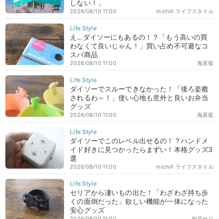
しない！」
2026/08/10 11:00
michill ライフスタイル
え…ダイソーにもあるの！？「もう高いの買
わなくて良いじゃん！」買い占め不可避なコ
スパ商品
2026/08/10 11:00
海原藍
ダイソーでスルーできなかった！「後ろ姿癒
されるわ～！」使い心地も意外と良いお弁当
グッズ
2026/08/10 11:00
海原藍
ダイソーでこのレベル出せるの！？ハンドメ
イド好きに見つかったらまずい！本格グッズ3
選
2026/08/10 11:00
michill ライフスタイル
セリアから凄いもの出た！「わざわざ持ち歩
くの面倒だった」欲しい機能が一体になった
安心グッズ
2026/08/10 11:00
如月せり