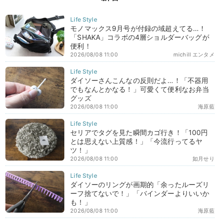
モノマックス9月号が付録の域超えてる…！
「SHAKA」コラボの4層ショルダーバッグが
便利！
2026/08/08 11:00
michill エンタメ
ダイソーさんこんなの反則だよ…！「不器用
でもなんとかなる！」可愛くて便利なお弁当
グッズ
2026/08/08 11:00
海原藍
セリアでタグを見た瞬間カゴ行き！「100円
とは思えない上質感！」「今流行ってるヤ
ツ！」
2026/08/08 11:00
如月せり
ダイソーのリングが画期的「余ったルーズリ
ーフ捨てないで！」「バインダーよりいいか
も！」
2026/08/08 11:00
海原藍