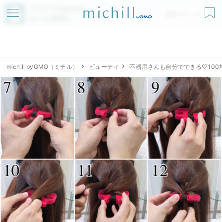
アプリでmichillが
無料ダウンロード
もっと便利に
michill byGMO（ミチル）
ビューティ
不器用さんも自分でできる♡10