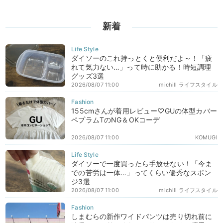
新着
ダイソーのこれ持っとくと便利だよ～！「疲
れて気力ない…」って時に助かる！時短調理
グッズ3選
2026/08/07 11:00
michill ライフスタイル
155cmさんが着用レビュー♡GUの体型カバー
ペプラムTのNG＆OKコーデ
2026/08/07 11:00
KOMUGI
ダイソーで一度買ったら手放せない！「今ま
での苦労は一体…」ってくらい優秀なスポン
ジ3選
2026/08/07 11:00
michill ライフスタイル
しまむらの新作ワイドパンツは売り切れ前に