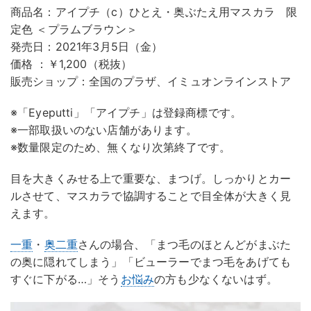
商品名：アイプチ（c）ひとえ・奥ぶたえ用マスカラ 限
定色 ＜プラムブラウン＞
発売日：2021年3月5日（金）
価格 ：￥1,200（税抜）
販売ショップ：全国のプラザ、イミュオンラインストア
※「Eyeputti」「アイプチ」は登録商標です。
※一部取扱いのない店舗があります。
※数量限定のため、無くなり次第終了です。
目を大きくみせる上で重要な、まつげ。しっかりとカー
ルさせて、マスカラで協調することで目全体が大きく見
えます。
一重
・
奥二重
さんの場合、「まつ毛のほとんどがまぶた
の奥に隠れてしまう」「ビューラーでまつ毛をあげても
すぐに下がる…」そう
お悩み
の方も少なくないはず。