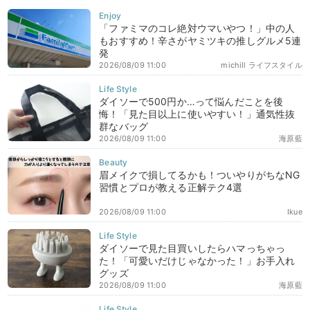
「ファミマのコレ絶対ウマいやつ！」中の人
もおすすめ！辛さがヤミツキの推しグルメ5連
発
2026/08/09 11:00
michill ライフスタイル
ダイソーで500円か…って悩んだことを後
悔！「見た目以上に使いやすい！」通気性抜
群なバッグ
2026/08/09 11:00
海原藍
眉メイクで損してるかも！ついやりがちなNG
習慣とプロが教える正解テク4選
2026/08/09 11:00
Ikue
ダイソーで見た目買いしたらハマっちゃっ
た！「可愛いだけじゃなかった！」お手入れ
グッズ
2026/08/09 11:00
海原藍