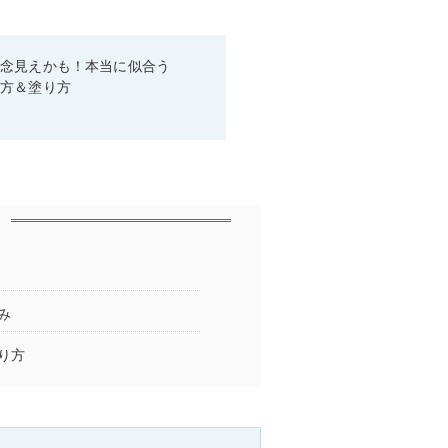
残念見えかも！本当に似合う
び方＆塗り方
み
り方