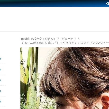
michill byGMO（ミチル）
ビューティ
くるりんぱ＆ねじり編み『しっかりほぐす』スタイリング♪ショー